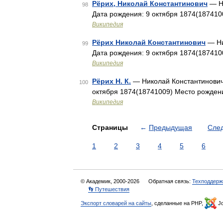
Рёрих, Николай Константинович
— Ни
98
Дата рождения: 9 октября 1874(187410
Википедия
Рёрих Николай Константинович
— Ни
99
Дата рождения: 9 октября 1874(187410
Википедия
Рёрих Н. К.
— Николай Константинович 
100
октября 1874(18741009) Место рождени
Википедия
Страницы
←
Предыдущая
Сле
1
2
3
4
5
6
© Академик, 2000-2026
Обратная связь:
Техподдерж
👣 Путешествия
Экспорт словарей на сайты
, сделанные на PHP,
Jo