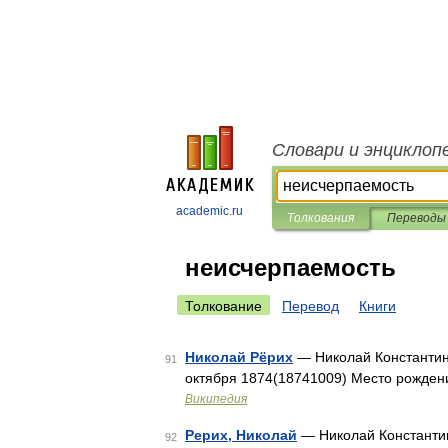
Словари и энциклоп
academic.ru
Толкования
Переводы
неисчерпаемость
Толкование
Перевод
Книги
Николай Рёрих
— Николай Константино
91
октября 1874(18741009) Место рождени
Википедия
Рерих, Николай
— Николай Константин
92